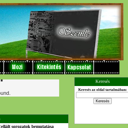
Keresés
Keresés az oldal tartalmában:
m
cellált sorozatok bemutatása