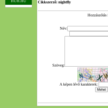
HUH.HU
Cikkszerző: nightfly
Hozzászólás í
Név:
Szöveg:
A képen lévő karakterek: