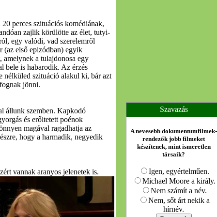
a 20 perces szituációs komédiának,
dóan zajlik körülötte az élet, tutyi-
ról, egy valódi, vad szerelemről
r (az első epizódban) egyik
t, amelynek a tulajdonosa egy
l bele is habarodik. Az érzés
 nélküled szituáció alakul ki, bár azt
 fognak jönni.
Szavazás
al állunk szemben. Kapkodó
gyorgás és erőltetett poénok
könnyen magával ragadhatja az
A nevesebb dokumentumfilmek-
 észre, hogy a harmadik, negyedik
rendezők jobb filmeket
készítenek, mint ismeretlen
társaik?
Igen, egyértelműen.
ért vannak aranyos jelenetek is.
Michael Moore a király.
Nem számít a név.
Nem, sőt árt nekik a
hírnév.