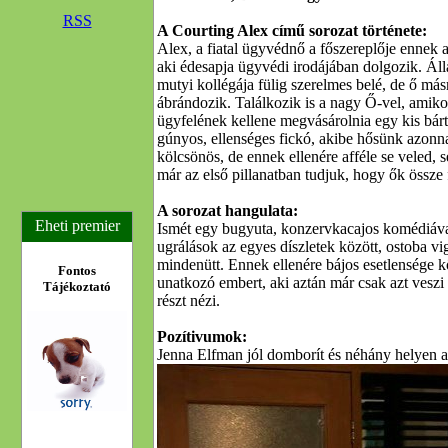
RSS
A Courting Alex című sorozat története:
Alex, a fiatal ügyvédnő a főszereplője ennek 
aki édesapja ügyvédi irodájában dolgozik. Állan
mutyi kollégája fülig szerelmes belé, de ő más
ábrándozik. Találkozik is a nagy Ő-vel, amiko
ügyfelének kellene megvásárolnia egy kis bár
gúnyos, ellenséges fickó, akibe hősünk azonna
kölcsönös, de ennek ellenére afféle se veled, se
már az első pillanatban tudjuk, hogy ők össze
A sorozat hangulata:
Eheti premier
Ismét egy bugyuta, konzervkacajos komédiáv
ugrálások az egyes díszletek között, ostoba vi
mindenütt. Ennek ellenére bájos esetlensége 
Fontos
unatkozó embert, aki aztán már csak azt veszi
Tájékoztató
részt nézi.
Pozítivumok:
Jenna Elfman jól domborít és néhány helyen az