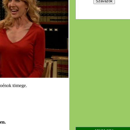
t poénok tömege.
.
en.