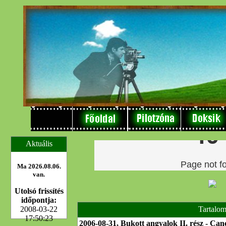
Aktuális
Ma 2026.08.06.
van.
Utolsó frissítés
időpontja:
2008-03-22
Tartalo
17:50:23
2006-08-31, Bukott angyalok II. rész - Can