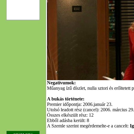
Negatívumok:
Műanyag ízű díszlet, nulla sztori és erőltetet
A bukás története:
Premier időpontja: 2006.január 23.
Utolsó leadott rész (cancel): 2006. március 29
Összes elkészült rész: 12
Ebből adásba került: 8
A Szemle szerint megérdemelte-e a cancelt:
Ig