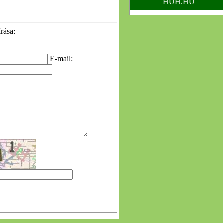
HUH.HU
rása:
E-mail: