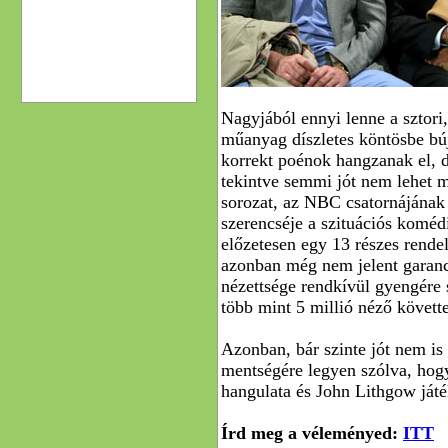
Nagyjából ennyi lenne a sztori
műanyag díszletes köntösbe bú
korrekt poénok hangzanak el, d
tekintve semmi jót nem lehet m
sorozat, az NBC csatornájának 
szerencséje a szituációs koméd
előzetesen egy 13 részes rendel
azonban még nem jelent garanci
nézettsége rendkívül gyengére s
több mint 5 millió néző követt
Azonban, bár szinte jót nem is 
mentségére legyen szólva, hogy
hangulata és John Lithgow játék
Írd meg a véleményed:
ITT