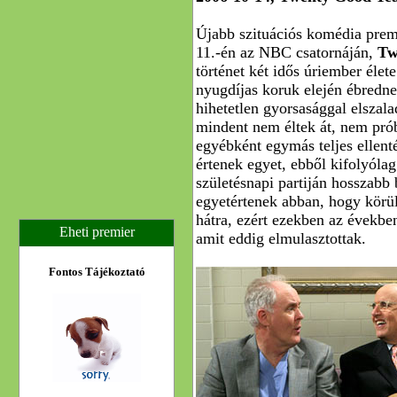
Újabb szituációs komédia prem
11.-én az NBC csatornáján,
Tw
történet két idős úriember élete
nyugdíjas koruk elején ébredne
hihetetlen gyorsasággal elszal
mindent nem éltek át, nem prób
egyébként egymás teljes ellent
értenek egyet, ebből kifolyólag
születésnapi partiján hosszabb 
egyetértenek abban, hogy körül
hátra, ezért ezekben az évekbe
Eheti premier
amit eddig elmulasztottak.
Fontos Tájékoztató