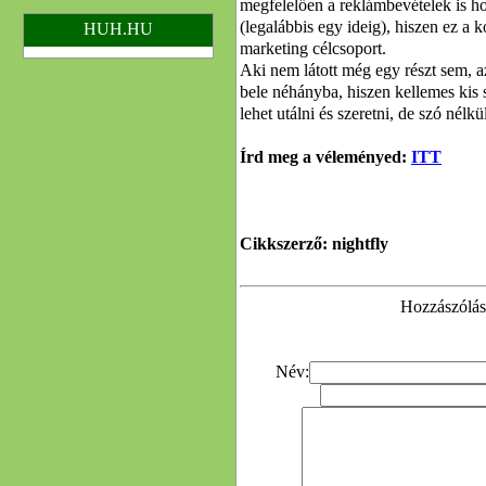
megfelelően a reklámbevételek is ho
(legalábbis egy ideig), hiszen ez a 
HUH.HU
marketing célcsoport.
Aki nem látott még egy részt sem,
bele néhányba, hiszen kellemes kis 
lehet utálni és szeretni, de szó nélk
Írd meg a véleményed:
ITT
Cikkszerző: nightfly
Hozzászólás 
Név: