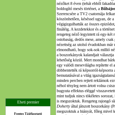
nézőket 8 éven (tehát ebből fakadóa
boldogító mesés történet, a
Bűbájos
Szerencsére a TV2 csatornája felkaro
köszönhetően, késéssel ugyan, de a
végigizgulhatták az összes epizódot,
fináléig. A kezdetekkor és a történe
rengeteg néző legyintett rá egy-két
ostobaság, dedós mese, amely csak
nézettség az utolsó évadokban már 
elmondható, hogy sok-sok millió n
a boszorkányok kalandjait választja
lehetőség közül. Mert mondhat bárki
egy valódi mesevilágba repítette el 
döbbentették rá képsorról-képsorra a
bemutatásával a világ igazságtalan
minden percben rejtett reklámok ezr
néhol tényleg nem ártott volna csis
bugyuta effektus eléggé visszavetett
mint tudjuk nincs tökéletes sorozat,
is megszoktuk. Rengeteg rajongó sír
Eheti premier
Doherty
által játszott boszorkány (P
megszoktuk a hiányát, főleg mivel k
Fontos Tájékoztató