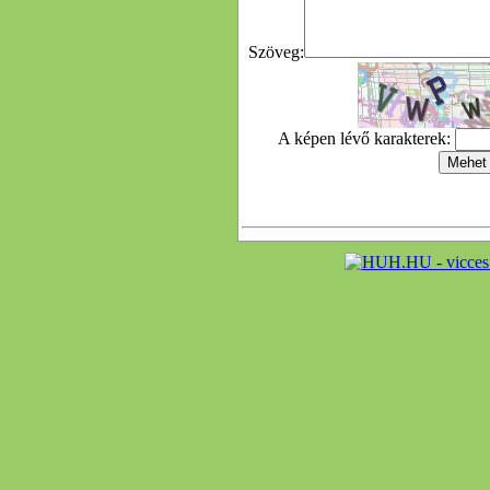
Szöveg:
A képen lévő karakterek: