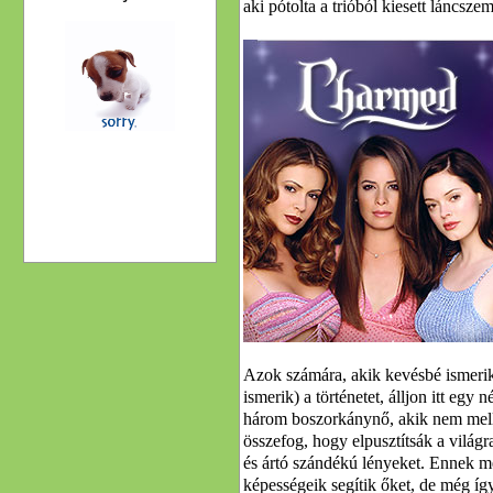
aki pótolta a trióból kiesett láncszem
Azok számára, akik kevésbé ismeri
ismerik) a történetet, álljon itt egy
három boszorkánynő, akik nem mellé
összefog, hogy elpusztítsák a világ
és ártó szándékú lényeket. Ennek m
képességeik segítik őket, de még íg