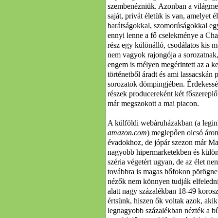
szembenézniük. Azonban a világmeg
saját, privát életük is van, amelyet é
barátságokkal, szomorúságokkal eg
ennyi lenne a fő cselekménye a Ch
rész egy különálló, csodálatos kis 
nem vagyok rajongója a sorozatnak,
engem is mélyen megérintett az a ke
történetből áradt és ami lassacskán p
sorozatok dömpingjében. Érdekessé
részek producereként két főszereplő
már megszokott a mai piacon.
A külföldi webáruházakban (a legin
amazon.com
) meglepően olcsó áron
évadokhoz, de jópár szezon már Mag
nagyobb hipermarketekben és külön
széria végetért ugyan, de az élet ne
továbbra is magas hőfokon pörögnek
nézők nem könnyen tudják elfeledni
alatt nagy százalékban 18-49 korosz
értsünk, hiszen ők voltak azok, akik 
legnagyobb százalékban nézték a bű