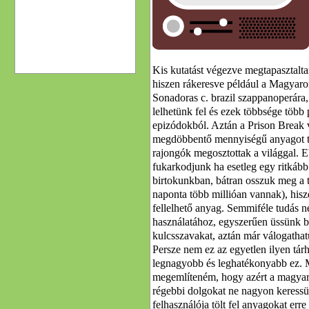
Kis kutatást végezve megtapasztalt
hiszen rákeresve például a Magyaror
Sonadoras c. brazil szappanoperára, 
lelhetünk fel és ezek többsége több
epizódokból. Aztán a Prison Break 
megdöbbentő mennyiségű anyagot tal
rajongók megosztottak a világgal. E
fukarkodjunk ha esetleg egy ritkább
birtokunkban, bátran osszuk meg a t
naponta több millióan vannak), hiszen
fellelhető anyag. Semmiféle tudás 
használatához, egyszerűen üssünk 
kulcsszavakat, aztán már válogathatu
Persze nem ez az egyetlen ilyen tárh
legnagyobb és leghatékonyabb ez. 
megemlíteném, hogy azért a magyar
régebbi dolgokat ne nagyon keressü
felhasználója tölt fel anyagokat err