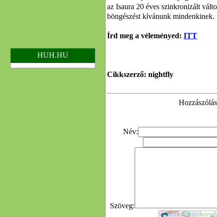
az Isaura 20 éves szinkronizált válto
böngészést kívánunk mindenkinek.
Írd meg a véleményed:
ITT
HUH.HU
Cikkszerző: nightfly
Hozzászólás 
Név:
Szöveg: