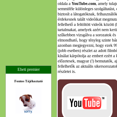
oldala a
YouTube.com
, amely tula
semmiféle különleges szolgáltatást, 
biztosít a látogatóknak, felhasznál
érdekesnek talált videóikat megmut
fellelhető a feltöltött videók között (
tartalmakat, amelyek azért nem kerül
szűkebben vizsgálva a sorozatok és 
elmondható, hogy tényleg szinte bá
azonban megjegyezni, hogy ezek 99
(jobb esetben) részlet az adott film
kínálat kárpótolja az embert ezért a
előzetesek, magyar (!) bemutatók, aj
fellelhetők az aktuális sikersoroza
Eheti premier
részletei is.
Fontos Tájékoztató