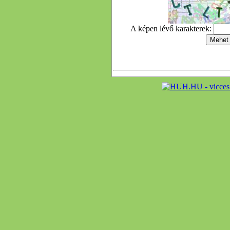
A képen lévő karakterek: