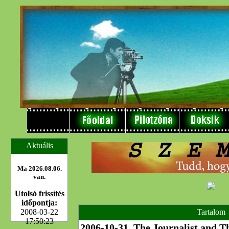
Aktuális
Ma 2026.08.06.
van.
Utolsó frissítés
időpontja:
2008-03-22
Tartalom
17:50:23
2006-10-31, The Journalist and T