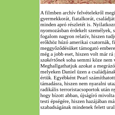
A filmben archív felvételekről meg
gyermekkorát, fiatalkorát, családj
minden apró részletét is. Nyilatkoz
nyomozásban érdekelt személyek, sz
fogalom nagyon relatív, hiszen tudj
erőkhöz húzó amerikai csatornák, f
meggyőződésüket támogató emberek
még a jobb eset, hiszen volt már rá 
szakértőnek
soha semmi köze nem vo
Meghallgathatjuk azokat a megrázó 
melyeken Daniel üzen a családjána
értük. Egyébként Pearl számíthatott
támadásra, hiszen nem nyaralni uta
radikális terroristacsoportok után 
hogy bízott abban, újságíró mivolta
testi épségére, hiszen hazájában má
szabadságának mindenek felett ura