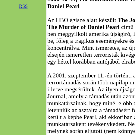
Daniel Pearl
RSS
Az HBO égisze alatt készült
The Jo
The Murder of Daniel Pearl
című 
ben meggyilkolt amerika újságíró, D
be, főleg a tragikus eseményekre é
koncentrálva. Mint ismeretes, az új
elsején ismeretlen terroristák kivé
egy héttel korábban autójából elrab
A 2001. szeptember 11.-én történt, 
terrortámadás során több napilap m
illetve megsérültek. Az ilyen újságo
Journal, amely a támadás után azonn
munkatársainak, hogy minél előbb e
letenniük az asztalra a támadásért fe
került a képbe Pearl, aki ekkoriban 
munkatársaként tevékenykedett. Nek
melynek során eljutott (nem könnyen