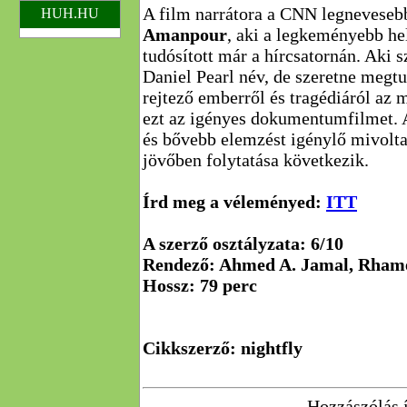
A film narrátora a CNN legnevesebb
HUH.HU
Amanpour
, aki a legkeményebb he
tudósított már a hírcsatornán. Aki 
Daniel Pearl név, de szeretne megt
rejtező emberről és tragédiáról az
ezt az igényes dokumentumfilmet. 
és bővebb elemzést igénylő mivolta
jövőben folytatása következik.
Írd meg a véleményed:
ITT
A szerző osztályzata: 6/10
Rendező: Ahmed A. Jamal, Rham
Hossz: 79 perc
Cikkszerző: nightfly
Hozzászólás í