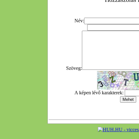
Név:
Szöveg:
A képen lévő karakterek: