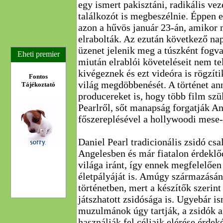
egy ismert pakisztáni, radikális vez
találkozót is megbeszélnie. Éppen er
azon a hűvös január 23-án, amikor 
elrabolták. Az ezután következő na
üzenet jelenik meg a túszként fogva t
Eheti premier
miután elrablói követeléseit nem tel
kivégeznek és ezt videóra is rögzíti
Fontos
világ megdöbbenését. A történet an
Tájékoztató
producereket is, hogy több film szü
Pearlről, sőt manapság forgatják An
főszereplésével a hollywoodi mese-
Daniel Pearl tradicionális zsidó csa
Angelesben és már fiatalon érdeklő
világa iránt, így ennek megfelelően 
életpályáját is. Amúgy származásán
történetben, mert a készítők szerint
játszhatott zsidósága is. Ugyebár is
muzulmánok úgy tartják, a zsidók 
használják fel céljaik elérése érdeké