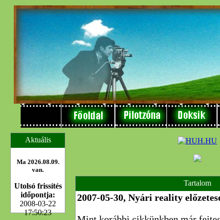
Aktuális
Ma 2026.08.09.
van.
Tartalom
Utolsó frissítés
időpontja:
2007-05-30, Nyári reality előzetes
2008-03-22
17:50:23
Mint korábbi cikkünkben már fejtege