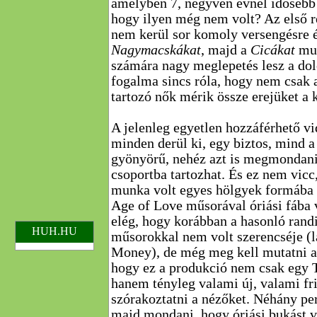
amelyben 7, negyven évnél idősebb 
hogy ilyen még nem volt? Az első 
nem kerül sor komoly versengésre és
Nagymacskákat
, majd a
Cicákat
mut
számára nagy meglepetés lesz a do
fogalma sincs róla, hogy nem csak 
tartozó nők mérik össze erejüket a 
A jelenleg egyetlen hozzáférhető v
minden derül ki, egy biztos, mind a
gyönyörű, nehéz azt is megmondani
csoportba tartozhat. És ez nem vicc
munka volt egyes hölgyek formába
Age of Love műsorával óriási fába v
elég, hogy korábban a hasonló rand
HUH.HU
műsorokkal nem volt szerencséje (l
Money), de még meg kell mutatni a
hogy ez a produkció nem csak egy T
hanem tényleg valami új, valami fr
szórakoztatni a nézőket. Néhány pe
majd mondani, hogy óriási bukást v