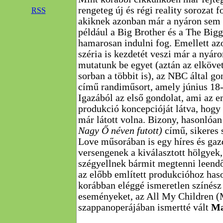
rengeteg új és régi reality sorozat f
RSS
akiknek azonban már a nyáron sem 
például a Big Brother és a The Bigg
hamarosan indulni fog. Emellett azo
széria is kezdetét veszi már a nyár
mutatunk be egyet (aztán az elköv
sorban a többit is), az NBC által go
című randiműsort, amely június 18-á
Igazából az első gondolat, ami az 
produkció koncepcióját látva, hogy
már látott volna. Bizony, hasonlóa
Nagy Ő néven futott)
című, sikeres 
Love műsorában is egy híres és gazd
versengenek a kiválasztott hölgyek
szégyellnek bármit megtenni leendő
az előbb említett produkcióhoz haso
korábban eléggé ismeretlen színész 
eseményeket, az All My Children
szappanoperájában ismertté vált
Ma