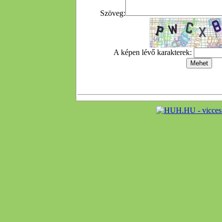
Szöveg:
A képen lévő karakterek: