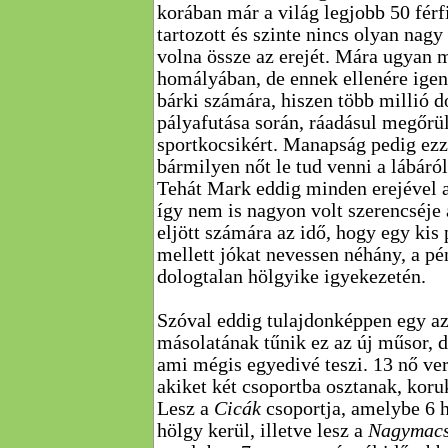
korában már a világ legjobb 50 férf
tartozott és szinte nincs olyan nagy
volna össze az erejét. Mára ugyan 
homályában, de ennek ellenére igen 
bárki számára, hiszen több millió do
pályafutása során, ráadásul megőrül
sportkocsikért. Manapság pedig ezz
bármilyen nőt le tud venni a lábáról 
Tehát Mark eddig minden erejével a
így nem is nagyon volt szerencséje
eljött számára az idő, hogy egy kis
mellett jókat nevessen néhány, a pé
dologtalan hölgyike igyekezetén.
Szóval eddig tulajdonképpen egy a
másolatának tűnik ez az új műsor, d
ami mégis egyedivé teszi. 13 nő ve
akiket két csoportba osztanak, koru
Lesz a
Cicák
csoportja, amelybe 6 h
hölgy kerül, illetve lesz a
Nagymac