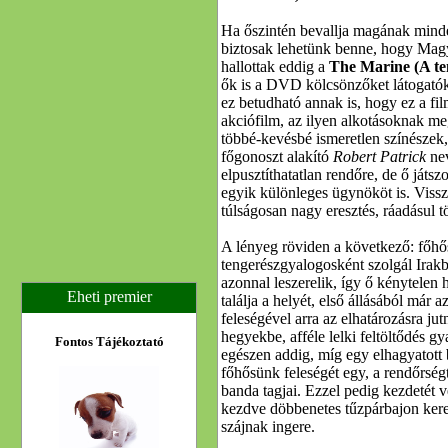
Ha őszintén bevallja magának minden
biztosak lehetünk benne, hogy Mag
hallottak eddig a
The Marine (A te
ők is a DVD kölcsönzőket látogatók
ez betudható annak is, hogy ez a fil
akciófilm, az ilyen alkotásoknak me
többé-kevésbé ismeretlen színészek,
főgonoszt alakító
Robert Patrick
nev
elpusztíthatatlan rendőre, de ő játs
egyik különleges ügynököt is. Vissza
túlságosan nagy eresztés, ráadásul t
A lényeg röviden a következő: főhő
tengerészgyalogosként szolgál Irakb
azonnal leszerelik, így ő kénytelen
Eheti premier
találja a helyét, első állásából már 
feleségével arra az elhatározásra ju
hegyekbe, afféle lelki feltöltődés g
Fontos Tájékoztató
egészen addig, míg egy elhagyatott 
főhősünk feleségét egy, a rendőrsé
banda tagjai. Ezzel pedig kezdetét v
kezdve döbbenetes tűzpárbajon kere
szájnak ingere.