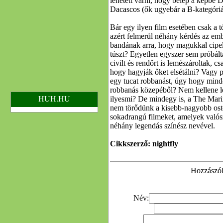
lehetett várni, hogy belép a képb
Dacascos (ők ugyebár a B-kategóriás
Bár egy ilyen film esetében csak a 
azért felmerül néhány kérdés az em
bandának arra, hogy magukkal cipelj
túszt? Egyetlen egyszer sem próbált
civilt és rendőrt is lemészároltak,
hogy hagyják őket elsétálni? Vagy p
egy tucat robbanást, úgy hogy minde
robbanás közepéből? Nem kellene l
HUH.HU
ilyesmi? De mindegy is, a The Mari
nem törődünk a kisebb-nagyobb osto
sokadrangú filmeket, amelyek valós
néhány legendás színész nevével.
Cikkszerző: nightfly
Hozzászólá
Név: