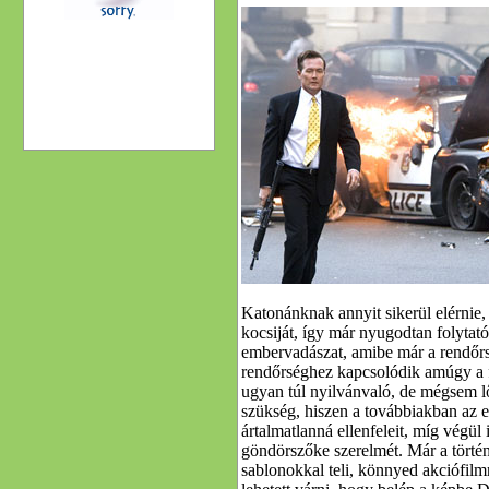
Katonánknak annyit sikerül elérnie,
kocsiját, így már nyugodtan folytat
embervadászat, amibe már a rendőrs
rendőrséghez kapcsolódik amúgy a f
ugyan túl nyilvánvaló, de mégsem l
szükség, hiszen a továbbiakban az e
ártalmatlanná ellenfeleit, míg végül 
göndörszőke szerelmét. Már a történ
sablonokkal teli, könnyed akciófilm