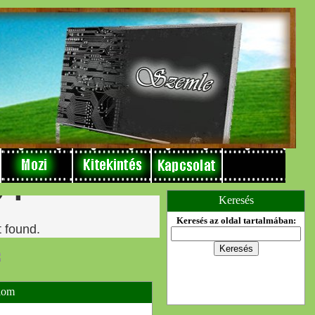
Keresés
Keresés az oldal tartalmában:
lom