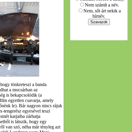
Nem számít a név.
Nem, sőt árt nekik a
hírnév.
 hogy tönkreteszi a banda
ódhat a mocsárban az
ég is bekapcsolódik (a
ilm egyetlen csavarja, amely
őnénk le). Bár nagyon nincs rájuk
x-tengerész egyesével teszi
ismét karjaiba zárhatja
etből is látszik, hogy egy
ről van szó, néha már tényleg azt