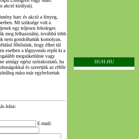
e Dolph Lundgren vagy Marc
 akció királyai).
tömény harc és akció a lényeg,
berben. Mi szüksége volt a
enek egy teljesen felesleges
ák meg felhasználni, továbbá több
 csak nem gondolhatták komolyan,
éldául főhősünk, hogy élhet túl
n esetben a légnyomás repíti ki a
egalább megsüketülnie vagy
ne amúgy egész szórakoztató, ha
HUH.HU
baságokkal és szeretjük az efféle
zínűleg mára már egybeforrtak
s írása:
E-mail: