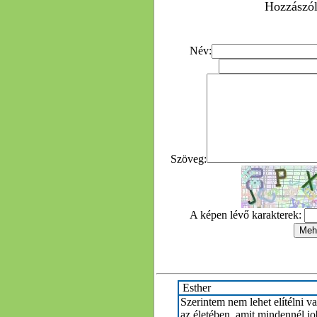
Hozzászól
Név:
Szöveg:
A képen lévő karakterek:
Esther
Szerintem nem lehet elítélni va
az életében, amit mindennél jo