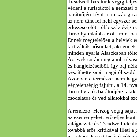
Treadwell barátunk végig teljes
védeni a turistáktól a nemzeti 
barátnőjén kívül több száz griz
az nem tűnt fel neki egyszer 
érkezése előtt több száz évig n
Timothy inkább ártott, mint ha
Ennek megfelelően a helyiek és
kritizálták hősünket, aki ennek
minden nyarát Alaszkában tölt
Az évek során megtanult olvas
és hangjelzéseiből, így baj né
készíthette saját magáról szól
Azonban a természet nem hagyha
végtelenségig fajulni, a 14. ny
Timothyra és barátnőjére, aki
csodálatos és vad állatokkal s
A rendező, Herzog végig saját
az eseményeket, erőteljes kontra
világnézete és Treadwell ideal
továbbá erős kritikával illeti a
is, többek között lesújtó véle