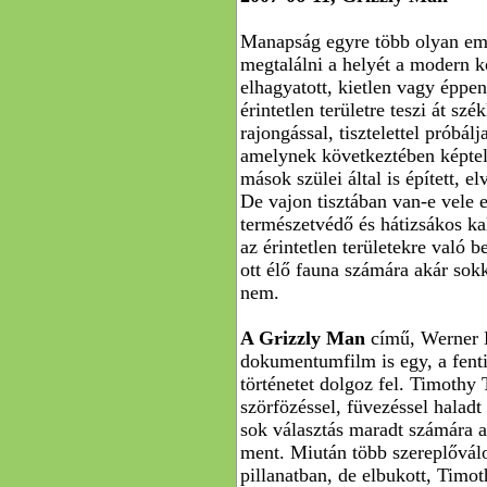
Manapság egyre több olyan emb
megtalálni a helyét a modern 
elhagyatott, kietlen vagy éppen
érintetlen területre teszi át szé
rajongással, tisztelettel próbál
amelynek következtében képtele
mások szülei által is épített, e
De vajon tisztában van-e vele e
természetvédő és hátizsákos k
az érintetlen területekre való b
ott élő fauna számára akár sokk
nem.
A Grizzly Man
című, Werner 
dokumentumfilm is egy, a fent
történetet dolgoz fel. Timothy 
szörfözéssel, füvezéssel haladt
sok választás maradt számára 
ment. Miután több szereplőválo
pillanatban, de elbukott, Timot