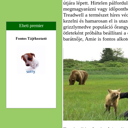
útjára lépett. Hirtelen pálfordu
megmagyarázni vagy időponthoz
Treadwell a természet híres vé
kezelni és hamarosan el is utaz
Eheti premier
grizzlymedve populáció őrangya
ötleteként próbálta beállítani a
barátnője, Amie is fontos alko
Fontos Tájékoztató