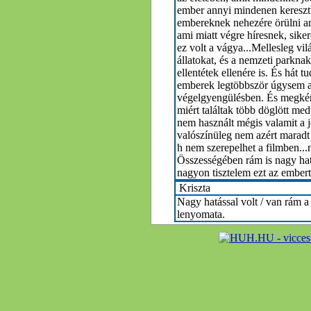
ember annyi mindenen keresztü
embereknek nehezére örülni ann
ami miatt végre híresnek, sike
ez volt a vágya...Mellesleg vil
állatokat, és a nemzeti parknak 
ellentétek ellenére is. És hát t
emberek legtöbbször úgysem a
végelgyengülésben. És megkér
miért találtak több döglött me
nem használt mégis valamit a j
valószínüleg nem azért maradt v
h nem szerepelhet a filmben...
Összességében rám is nagy hatá
nagyon tisztelem ezt az embert
Kriszta
Nagy hatással volt / van rám a
lenyomata.