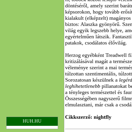
döntéséről, amely szerint barát
képsorokon, hogy tovább erősít
kialakult (elképzelt) magányos
biztos: Alaszka gyönyörű. Sze
világ egyik legszebb helye, ame
egyértelműen látszik. Fantaszti
patakok, csodálatos élővilág.
Herzog egyébként Treadwell f
kritizálásával magát a természet
véleménye szerint a mai termé
túlzottan szentimentális, túlzo
Sorozatosan készülnek a
legér
leghihetetlenebb
pillanatokat 
a tényleges természettel és fau
Összességében nagyszerű filmr
elmulasztani, már csak a csodála
Cikkszerző: nightfly
HUH.HU