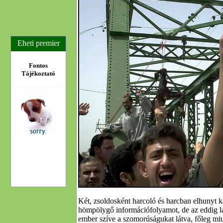
Eheti premier
Fontos
Tájékoztató
Két, zsoldosként harcoló és harcban elhunyt k
hömpölygő információfolyamot, de az eddig lá
ember szíve a szomorúságukat látva, főleg miut