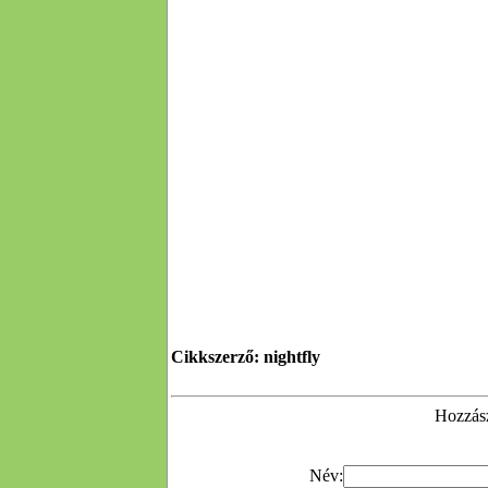
Cikkszerző: nightfly
Hozzász
Név: