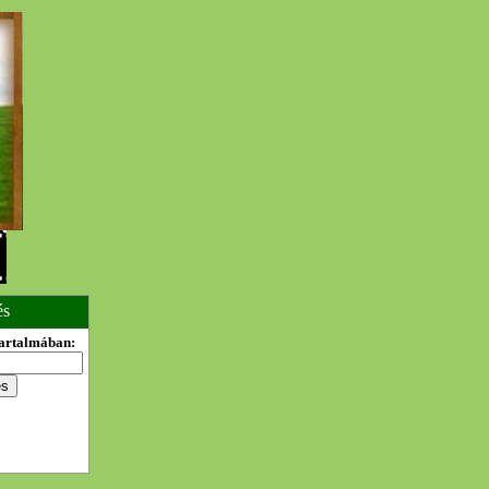
és
tartalmában: