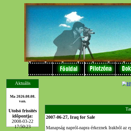
Aktuális
Ma 2026.08.08.
van.
Ta
Utolsó frissítés
időpontja:
2007-06-27, Iraq for Sale
2008-03-22
17:50:23
Manapság napról-napra érkeznek Irakból az eg