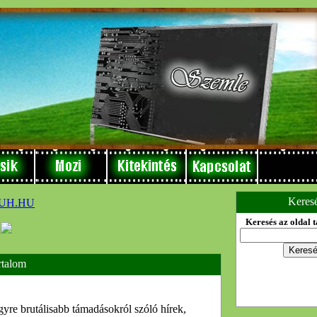
Keres
Keresés az oldal 
rtalom
yre brutálisabb támadásokról szóló hírek,