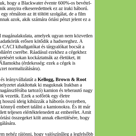
djuk, hogy a Blackwater évente 600%-os bevétel-
ik annyira elkeseredettnek ez az iraki háború.
gy rémálom az itt töltött szolgálat, de a film
nak azok, akik számára óriási pénzt jelent ez a
I
magánalakulata, amelyek ugyan nem közvetlen
eladatkörük erősen kötődik a hadsereghez. A
 CACI kihallgatókat és tárgyalókat bocsát a
ollárért cserébe. Ráadásul ezekhez a cégekhez
etésért sokan kockáztatnák az életüket, itt
 Államokba (érdekesség: ezek a cégek is
yzet normalizálására).
és leányvállalatát a
Kellogg, Brown & Root
elyzetet alakítottak ki maguknak Irakban a
 (magánszférába tartozó) kamion és teherautó nagy
k vezetik. Ezek a sofőrök egy életre
g hosszú ideig kihúzzák a háborús övezetben,
ig könnyű embert találni a kamionokra. És itt már
ett teljesen elértéktelenedett az emberélet. Amit
óriási összegeket költ annak elkerülésére, hogy
gálására.
em nehéz rájönni, hogy valószínűleg a legfelsőbb