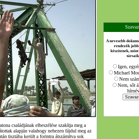
Szavaz
A nevesebb dokum
rendezők jobb
készítenek, mint
társai
Igen, egyé
Michael Moor
Nem számí
Nem, sőt á
hírnév
atona családjának elbeszélése szakítja meg a
tottak alapján valahogy nehezen fájdul meg az
án tisztába került a forintra átszámítva sok