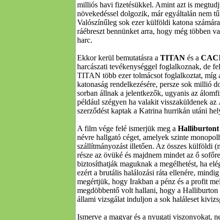
milliós havi fizetésükkel. Amint azt is megtu
növekedéssel dolgozik, már egyáltalán nem tűn
Valószínűleg sok ezer külföldi katona számára e
ráébreszt bennünket arra, hogy még többen van
harc.
Ekkor kerül bemutatásra a
TITAN
és a
CAC
harcászati tevékenységgel foglalkoznak, de f
TITAN több ezer tolmácsot foglalkoztat, míg a
katonaság rendelkezésére, persze sok millió d
sorban állnak a jelentkezők, ugyanis az álomfiz
például szégyen ha valakit visszaküldenek az
szerződést kaptak a Katrina hurrikán utáni hel
A film vége felé ismerjük meg a
Halliburtont
névre hallgató céget, amelyek szinte monopolh
szállítmányozást illetően. Az összes külföldi
része az övüké és majdnem mindet az ő sofőrei
biztosíthatják maguknak a megélhetést, ha elé
ezért a brutális halálozási ráta ellenére, mind
megértjük, hogy Irakban a pénz és a profit mell
megdöbbentő volt hallani, hogy a Halliburton 
állami vizsgálat induljon a sok haláleset kivizs
Ismerve a magyar és a nyugati viszonyokat, n