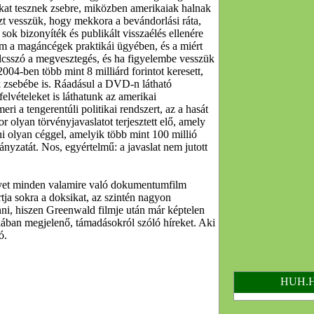
okat tesznek zsebre, miközben amerikaiak halnak
azt vesszük, hogy mekkora a bevándorlási ráta,
ok bizonyíték és publikált visszaélés ellenére
em a magáncégek praktikái ügyében, és a miért
ulcsszó a megvesztegés, és ha figyelembe vesszük
004-ben több mint 8 milliárd forintot keresett,
 zsebébe is. Ráadásul a DVD-n látható
elvételeket is láthatunk az amerikai
meri a tengerentúli politikai rendszert, az a hasát
r olyan törvényjavaslatot terjesztett elő, amely
ni olyan céggel, amelyik több mint 100 millió
nyzatát. Nos, egyértelmű: a javaslat nem jutott
elyet minden valamire való dokumentumfilm
rtja sokra a doksikat, az szintén nagyon
ni, hiszen Greenwald filmje után már képtelen
ában megjelenő, támadásokról szóló híreket. Aki
ó.
HUH.