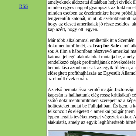
amelyeknek áldozatai általában helyi civilek il
RSS
minden egyes nappal gyarapszik az Irakban ele
minden esetben az érzelmeinkre hatva próbálja
tengerentúli katonát, mint 50 szétrobbantott ira
hogy az elesett amerikaiak jó része zsoldos, 
kap azért, hogy ott legyen.
Már több alkalommal említettük itt a Szemlé
dokumentumfilmjét, az
Iraq for Sale
című alk
sor. A film a háborúban résztvevő amerikai ma
katonai jellegű alakulatokat mutatja be, amely 
rendelkező cégek profitrátájának növekedését 
bemutatása azonban csak az egyik fő téma, a 
elősegített profithajhászás az Egyesült Államok
az elmúlt évek során.
Az első bemutatásra kerülő magán-biztonsági 
kapcsán is hallhattunk elég rossz kritikákat) 
szóló dokumentumfilmben szerepelt az a képso
holttesteket mutat be Fallujahban. És igen, a k
felkoncolt és elégetett 4 amerikai polgár (ne
éppen legális tevékenységet végeztek akkor. Az
alakulatát, amely az egyik leghírhedtebb hírnévr