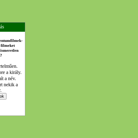
ás
entumfilmek-
 filmeket
 ismeretlen
k?
rtelműen.
e a király.
t a név.
rt nekik a
.