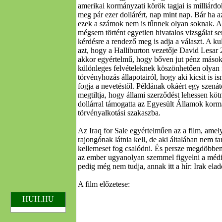
amerikai kormányzati körök tagjai is milliárd
meg pár ezer dollárért, nap mint nap. Bár ha 
ezek a számok nem is tűnnek olyan soknak. A s
mégsem történt egyetlen hivatalos vizsgálat s
kérdésre a rendező meg is adja a választ. A k
azt, hogy a Halliburton vezetője David Lesar 2
akkor egyértelmű, hogy bőven jut pénz mások
különleges felvételeknek köszönhetően olyan f
törvényhozás állapotairól, hogy aki kicsit is is
fogja a nevetéstől. Példának okáért egy szenáto
megtiltja, hogy állami szerződést lehessen köt
dollárral támogatta az Egyesült Államok kormá
törvényalkotási szakaszba.
Az Iraq for Sale egyértelműen az a film, am
rajongónak látnia kell, de aki általában nem ta
kellemeset fog csalódni. És persze megdöbben
az ember ugyanolyan szemmel figyelni a médi
pedig még nem tudja, annak itt a hír: Irak elad
A film előzetese:
HUH.HU