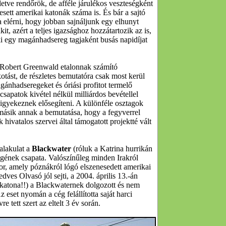
letve rendőrök, de afféle járulékos veszteségként
sett amerikai katonák száma is. És bár a sajtó
 elérni, hogy jobban sajnáljunk egy elhunyt
kit, azért a teljes igazsághoz hozzátartozik az is,
aki egy magánhadsereg tagjaként busás napidíjat
n Robert Greenwald etalonnak számító
otást, de részletes bemutatóra csak most kerül
gánhadseregeket és óriási profitot termelő
csapatok kivétel nélkül milliárdos bevétellel
igyekeznek elősegíteni. A különféle osztagok
másik annak a bemutatása, hogy a fegyverrel
 hivatalos szervei által támogatott projektté vált
alakulat a
Blackwater
(róluk a Katrina hurrikán
cégének csapata. Valószínűleg minden Irakról
r, amely póznákról lógó elszenesedett amerikai
edves Olvasó jól sejti, a 2004. április 13.-án
m katona!!) a Blackwaternek dolgozott és nem
 eset nyomán a cég felállította saját harci
e tett szert az eltelt 3 év során.