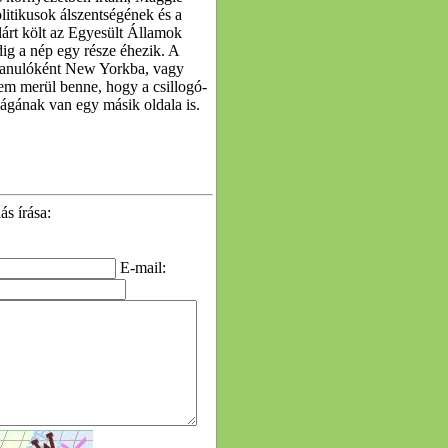
litikusok álszentségének és a
lárt költ az Egyesült Államok
ig a nép egy része éhezik. A
 tanulóként New Yorkba, vagy
sem merül benne, hogy a csillogó-
lágának van egy másik oldala is.
s írása:
E-mail: