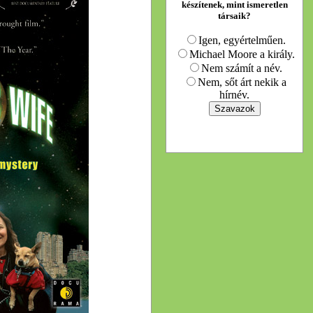
készítenek, mint ismeretlen
társaik?
Igen, egyértelműen.
Michael Moore a király.
Nem számít a név.
Nem, sőt árt nekik a
hírnév.