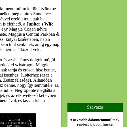
okumentumfilm került kezünkbe
mellett még a híres Sundance
 évvel ezelőtt mutatták be a
is elérhető, a
Jupiter s Wife
i egy Maggie Cogan névre
nete. Maggie a Central Parkban él,
z, kutyái kíséretében, hátán
l sem tűnt senkinek, amíg egy nap
e nem találkozott vele.
t és az általános dolgok mögül
zdtek el szivárogni. Maggie
nak tartja és erősen hisz benne,
i istenhez, Jupiterhez (azaz a
a, Zeusz felesége). Állandóan
hisz benne, hogy így semmiféle, az
marad le. Negroponte meglátta a
éget, és az elkövetkező két évben
rájával, és lassacskán a
Szavazás
A nevesebb dokumentumfilmek-
rendezők jobb filmeket