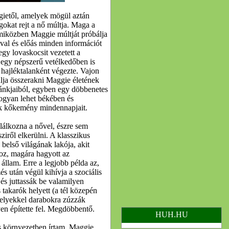
gietől, amelyek mögül aztán
gokat rejt a nő múltja. Maga a
, miközben Maggie múltját próbálja
taival és előás minden információt
gy lovaskocsit vezetett a
 egy népszerű vetélkedőben is
s hajléktalanként végezte. Vajon
lja összerakni Maggie életének
ilánkjaiból, egyben egy döbbenetes
 hogyan lehet békében és
unk kőkemény mindennapjait.
lálkozna a nővel, észre sem
ről elkerülni. A klasszikus
s belső világának lakója, akit
oz, magára hagyott az
állam. Erre a legjobb példa az,
s után végül kihívja a szociális
és juttassák be valamilyen
 takarók helyett (a tél közepén
melyekkel darabokra zúzzák
lyen építette fel. Megdöbbentő.
HUH.HU
 környezetben írtam, Maggie