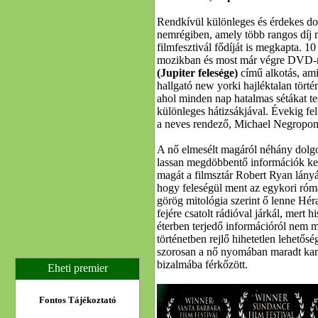
Rendkívül különleges és érdekes d
nemrégiben, amely több rangos díj 
filmfesztivál fődíját is megkapta. 10
mozikban és most már végre DVD-n 
(Jupiter felesége)
című alkotás, am
hallgató new yorki hajléktalan törté
ahol minden nap hatalmas sétákat tes
különleges hátizsákjával. Évekig fe
a neves rendező, Michael Negropont
A nő elmesélt magáról néhány dolgo
lassan megdöbbentő információk ke
magát a filmsztár Robert Ryan lányá
hogy feleségül ment az egykori róma
görög mitológia szerint ő lenne Hér
fejére csatolt rádióval járkál, mert 
éterben terjedő információról nem 
történetben rejlő hihetetlen lehetős
szorosan a nő nyomában maradt kame
bizalmába férkőzött.
Eheti premier
Fontos Tájékoztató