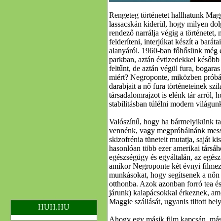
Rengeteg történetet hallhatunk Mag
lassacskán kiderül, hogy milyen dol
rendező narrálja végig a történetet
felderíteni, interjúkat készít a bará
alanyáról. 1960-ban főhősünk még e
parkban, aztán évtizedekkel később
feltűnt, de aztán végül fura, bogara
miért? Negroponte, miközben próbá
darabjait a nő fura történeteinek sz
társadalomrajzot is elénk tár arról,
stabilitásban túlélni modern világ
Valószínű, hogy ha bármelyikünk ta
vennénk, vagy megpróbálnánk messzi
skizofrénia tüneteit mutatja, saját ki
hasonlóan több ezer amerikai társáh
egészségügy és egyáltalán, az egész 
amikor Negroponte két évnyi filmezé
munkásokat, hogy segítsenek a nőn 
otthonba. Azok azonban forró tea és
járunk) kalapácsokkal érkeznek, a
Maggie szállását, ugyanis tiltott he
HUH.HU
Ahogy egy másik film kapcsán, más