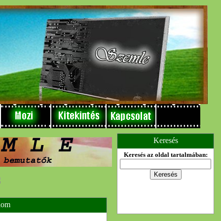
Keresés
Keresés az oldal tartalmában:
lom