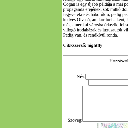
Cogan is egy újabb példája a mai po
propaganda erejének, sok millió dol
fegyverekre és háborúkra, pedig ped
kedves Olvasó, amikor turistaként,
más, amerikai városba érkezik, fel 
villogó irodaházak és luxusautók vi
Pedig van, és rendkívül ronda.
Cikkszerző: nightfly
Hozzászólá
Név:
Szöveg: