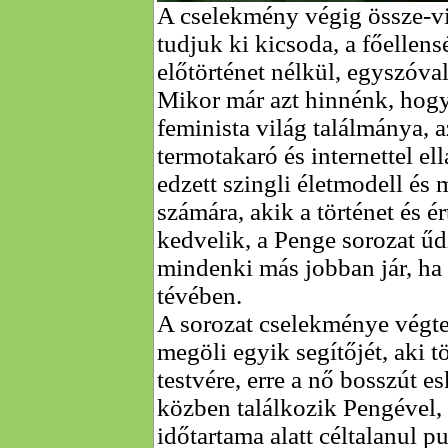
A cselekmény végig össze-vi
tudjuk ki kicsoda, a főellen
előtörténet nélkül, egyszóva
Mikor már azt hinnénk, hogy
feminista világ találmánya, a
termotakaró és internettel el
edzett szingli életmodell és 
számára, akik a történet és é
kedvelik, a Penge sorozat űd
mindenki más jobban jár, ha 
tévében.
A sorozat cselekménye végte
megöli egyik segítőjét, aki t
testvére, erre a nő bosszút e
közben találkozik Pengével, 
időtartama alatt céltalanul p