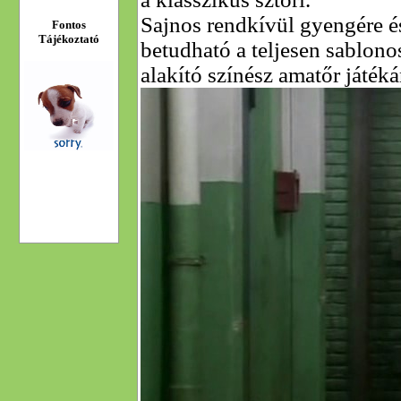
Sajnos rendkívül gyengére és
Fontos
Tájékoztató
betudható a teljesen sablon
alakító színész amatőr játék