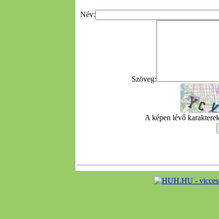
Név:
Szöveg:
A képen lévő karakterek