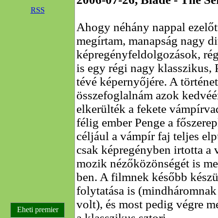
RSS
Ahogy néhány nappal ezelőt
megírtam, manapság nagy div
képregényfeldolgozások, régi
is egy régi nagy klasszikus,
tévé képernyőjére. A történe
összefoglalnám azok kedvéér
elkerülték a fekete vámpírvad
félig ember Penge a főszerep
céljául a vámpír faj teljes elp
csak képregényben irtotta a 
mozik nézőközönségét is meg
ben. A filmnek később készül
folytatása is (mindháromnak
volt), és most pedig végre me
Eheti premier
a klasszikus sztori.