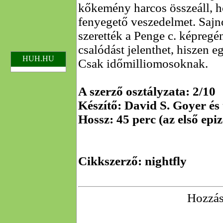
kőkemény harcos összeáll, ho
fenyegető veszedelmet. Sajno
szerették a Penge c. képregén
csalódást jelenthet, hiszen e
HUH.HU
Csak időmilliomosoknak.
A szerző osztályzata: 2/10
Készítő: David S. Goyer és 
Hossz: 45 perc (az első epi
Cikkszerző: nightfly
Hozzás