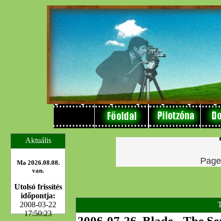
Aktuális
Ma 2026.08.08.
van.
Utolsó frissítés
időpontja:
2008-03-22
T
17:50:23
2006-07-26, Blade - The Se