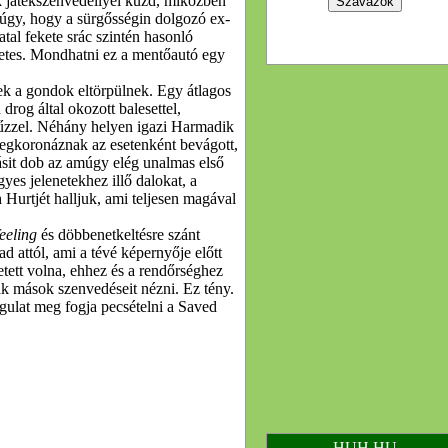
k játékszenvedéllyel küzd, miközben
 úgy, hogy a sürgősségin dolgozó ex-
atal fekete srác szintén hasonló
életes. Mondhatni ez a mentőautó egy
k a gondok eltörpülnek. Egy átlagos
drog által okozott balesettel,
ztűzzel. Néhány helyen igazi Harmadik
egkoronáznak az esetenként bevágott,
ásit dob az amúgy elég unalmas első
yes jelenetekhez illő dalokat, a
h
Hurtjét halljuk, ami teljesen magával
feeling
és döbbenetkeltésre szánt
rad attól, ami a tévé képernyője előtt
etett volna, ehhez és a rendőrséghez
ák mások szenvedéseit nézni. Ez tény.
ngulat meg fogja pecsételni a Saved
HUH.HU