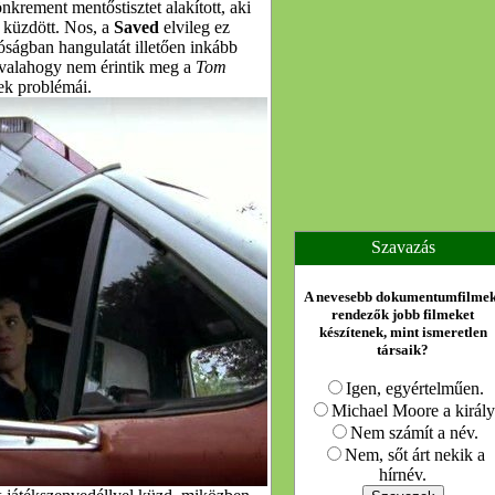
krement mentőstisztet alakított, aki
l küzdött. Nos, a
Saved
elvileg ez
óságban hangulatát illetően inkább
 valahogy nem érintik meg a
Tom
nek problémái.
Szavazás
A nevesebb dokumentumfilmek
rendezők jobb filmeket
készítenek, mint ismeretlen
társaik?
Igen, egyértelműen.
Michael Moore a király
Nem számít a név.
Nem, sőt árt nekik a
hírnév.