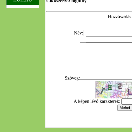
Cikkszerző: nightfly
Hozzászólás 
Név:
Szöveg:
A képen lévő karakterek: