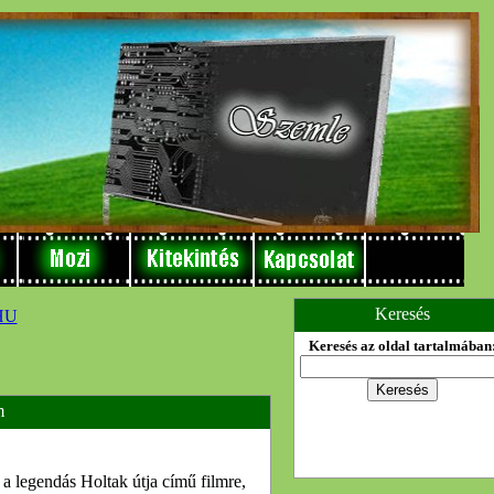
Keresés
Keresés az oldal tartalmában
m
 legendás Holtak útja című filmre,