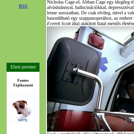
Nicholas Cage-el. Abban Cage egy idegileg tön
RSS
alváshiánnyal, hallucinációkkal, depresszióva
lenne sorozatban. De csak elvileg, mivel a val
hasonlítható egy szappanoperához, az embert
Everett Scott
által alakított fiatal mentős életé
Eheti premier
Fontos
Tájékoztató