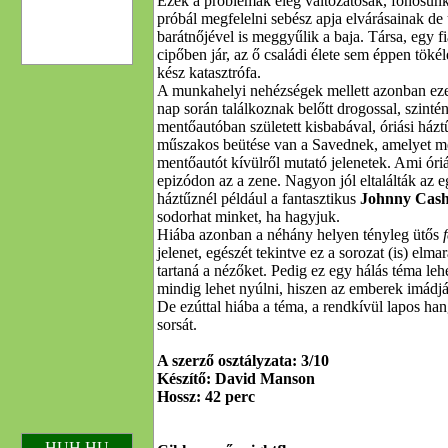
Ezek a problémák elég változatosak, főhősün
próbál megfelelni sebész apja elvárásainak de
barátnőjével is meggyűlik a baja. Társa, egy fi
cipőben jár, az ő családi élete sem éppen tök
kész katasztrófa.
A munkahelyi nehézségek mellett azonban eze
nap során találkoznak belőtt drogossal, szintén 
mentőautóban született kisbabával, óriási há
műszakos beütése van a Savednek, amelyet m
mentőautót kívülről mutató jelenetek. Ami óri
epizódon az a zene. Nagyon jól eltalálták az eg
háztűznél például a fantasztikus
Johnny Cas
sodorhat minket, ha hagyjuk.
Hiába azonban a néhány helyen tényleg ütős
jelenet, egészét tekintve ez a sorozat (is) elma
tartaná a nézőket. Pedig ez egy hálás téma leh
mindig lehet nyúlni, hiszen az emberek imádj
De ezúttal hiába a téma, a rendkívül lapos ha
sorsát.
A szerző osztályzata: 3/10
Készítő: David Manson
Hossz: 42 perc
HUH.HU