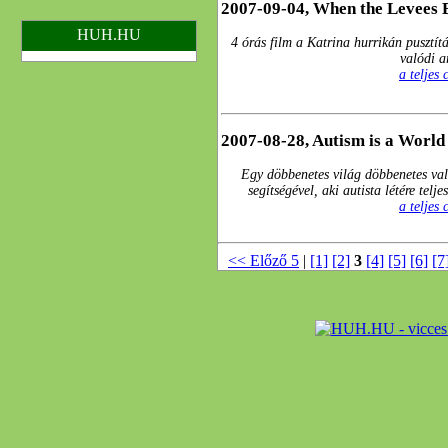
2007-09-04, When the Levees 
HUH.HU
4 órás film a Katrina hurrikán pusztí
valódi a
a teljes
2007-08-28, Autism is a World
Egy döbbenetes világ döbbenetes va
segítségével, aki autista létére telj
a teljes
<< Előző 5
|
[1]
[2]
3
[4]
[5]
[6]
[7