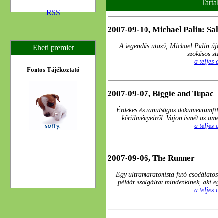
Tarta
RSS
2007-09-10, Michael Palin: Sa
A legendás utazó, Michael Palin újab
Eheti premier
szokásos st
a teljes
Fontos Tájékoztató
2007-09-07, Biggie and Tupac
Érdekes és tanulságos dokumentumfil
körülményeiről. Vajon ismét az ame
a teljes
2007-09-06, The Runner
Egy ultramaratonista futó csodálatos
példát szolgáltat mindenkinek, aki 
a teljes