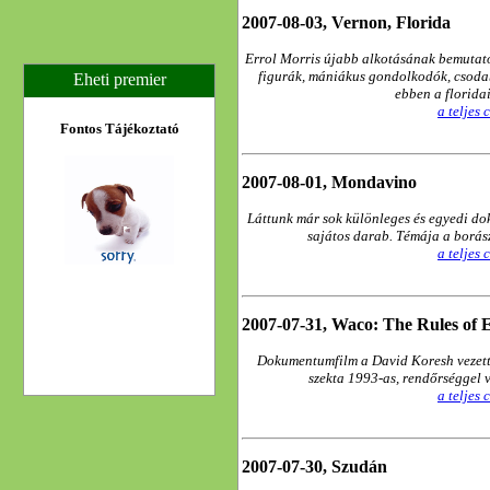
2007-08-03, Vernon, Florida
Errol Morris újabb alkotásának bemutató
figurák, mániákus gondolkodók, csod
Eheti premier
ebben a florida
a teljes
Fontos Tájékoztató
2007-08-01, Mondavino
Láttunk már sok különleges és egyedi do
sajátos darab. Témája a borás
a teljes
2007-07-31, Waco: The Rules of
Dokumentumfilm a David Koresh vezett
szekta 1993-as, rendőrséggel 
a teljes
2007-07-30, Szudán