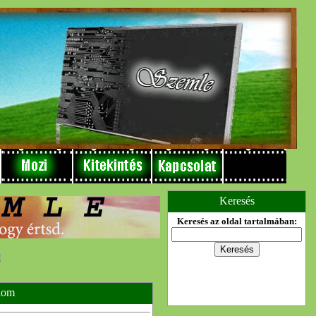
Keresés
Keresés az oldal tartalmában:
lom