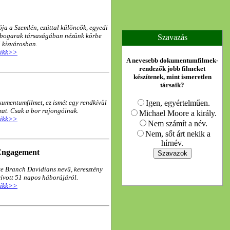
ja a Szemlén, ezúttal különcök, egyedi
abogarak társaságában nézünk körbe
Szavazás
i kisvárosban.
 cikk>>
A nevesebb dokumentumfilmek-
rendezők jobb filmeket
készítenek, mint ismeretlen
társaik?
kumentumfilmet, ez ismét egy rendkívül
Igen, egyértelműen.
zat. Csak a bor rajongóinak.
Michael Moore a király.
 cikk>>
Nem számít a név.
Nem, sőt árt nekik a
hírnév.
 Engagement
e Branch Davidians nevű, keresztény
vívott 51 napos háborújáról.
 cikk>>