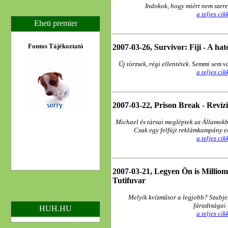
Indokok, hogy miért nem szere
a teljes ci
Eheti premier
Fontos Tájékoztató
2007-03-26, Survivor: Fiji - A ha
Új törzsek, régi ellentétek. Semmi sem v
a teljes ci
2007-03-22, Prison Break - Revízi
Michael és társai megléptek az Államokb
Csak egy felfújt reklámkampány e
a teljes ci
2007-03-21, Legyen Ön is Milliomos
Tutifuvar
Melyik kvízműsor a legjobb? Szubjek
fáradtságai 
HUH.HU
a teljes ci