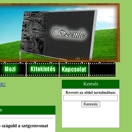
Keresés
Keresés az oldal tartalmában:
m
b száguld a szégyenvonat