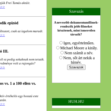
tjük Frei Tamás aktáit.
kk>>
Szavazás
A nevesebb dokumentumfilmek-
todik epizód
rendezők jobb filmeket
készítenek, mint ismeretlen
áltozott, csak az izgalom maradt.
társaik?
kk>>
Igen, egyértelműen.
Michael Moore a király.
ó III.
Nem számít a név.
Nem, sőt árt nekik a
ól ez pedig sokaknak nem tetszik.
hírnév.
redménye volt a rajongás?
kk>>
 vs. 1 a 100 ellen vs.
tív értékelés egy hosszú este
után.
HUH.HU
kk>>