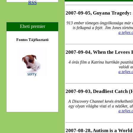
RSS
2007-09-05, Guyana Tragedy: 
913 ember tömeges öngyilkossága már o
Eheti premier
is felkapná a fejét. Jim Jones történ
a teljes
Fontos Tájékoztató
2007-09-04, When the Levees 
4 órás film a Katrina hurrikán pusztí
valódi a
a teljes
2007-09-03, Deadliest Catch (
A Discovery Channel kevés értékelhető
egy olyan világba viszi el a nézőket, 
a teljes
2007-08-28, Autism is a World