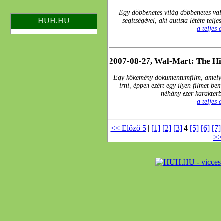
Egy döbbenetes világ döbbenetes va
HUH.HU
segítségével, aki autista létére telj
a teljes
2007-08-27, Wal-Mart: The Hi
Egy kőkemény dokumentumfilm, amelyne
írni, éppen ezért egy ilyen filmet b
néhány ezer karakterb
a teljes
<< Előző 5
|
[1]
[2]
[3]
4
[5]
[6]
[7]
>