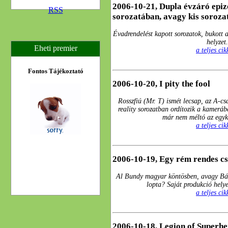
2006-10-21, Dupla évzáró epiz
RSS
sorozatában, avagy kis sorozat
Évadrendelést kapott sorozatok, bukott a
helyzet.
Eheti premier
a teljes ci
Fontos Tájékoztató
2006-10-20, I pity the fool
Rosszfiú (Mr. T) ismét lecsap, az A-c
reality sorozatban ordítozik a kamerá
már nem méltó az egyk
a teljes ci
2006-10-19, Egy rém rendes c
Al Bundy magyar köntösben, avagy Bán
lopta? Saját produkció helye
a teljes ci
2006-10-18, Legion of Superhe