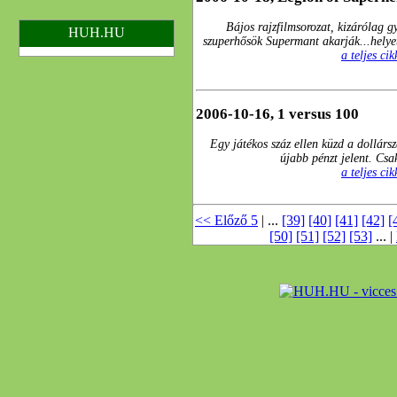
Bájos rajzfilmsorozat, kizárólag g
HUH.HU
szuperhősök Supermant akarják...helyet
a teljes ci
2006-10-16, 1 versus 100
Egy játékos száz ellen küzd a dollárs
újabb pénzt jelent. Cs
a teljes ci
<< Előző 5
| ...
[39]
[40]
[41]
[42]
[
[50]
[51]
[52]
[53]
... |