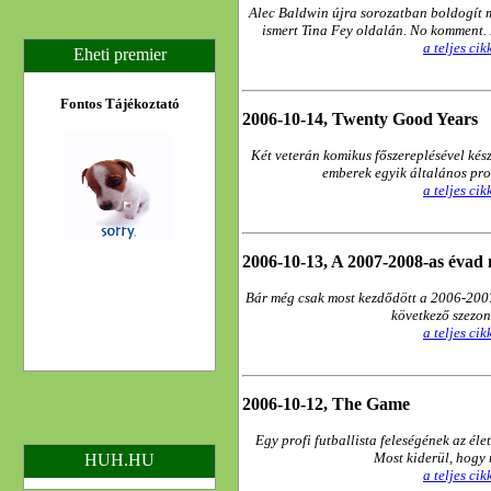
Alec Baldwin újra sorozatban boldogít m
ismert Tina Fey oldalán. No komment. 
a teljes ci
Eheti premier
Fontos Tájékoztató
2006-10-14, Twenty Good Years
Két veterán komikus főszereplésével kés
emberek egyik általános pro
a teljes ci
2006-10-13, A 2007-2008-as évad 
Bár még csak most kezdődött a 2006-2007
következő szezon
a teljes ci
2006-10-12, The Game
Egy profi futballista feleségének az éle
Most kiderül, hogy 
HUH.HU
a teljes ci