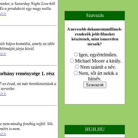
inket, a Saturday Night Live-ből
Ez a produkció egy nagy nulla.
kk>>
Szavazás
A nevesebb dokumentumfilmek-
rendezők jobb filmeket
készítenek, mint ismeretlen
zült bájos komédia, amely az idős
társaik?
blémáját járja körül.
kk>>
Igen, egyértelműen.
Michael Moore a király.
Nem számít a név.
Nem, sőt árt nekik a
néhány reménysége 1. rész
hírnév.
-es évad, mi már betekintettünk a
 terveibe.
kk>>
te nem mindig fenékig tejföl. Sőt.
miért is nem.
HUH.HU
kk>>