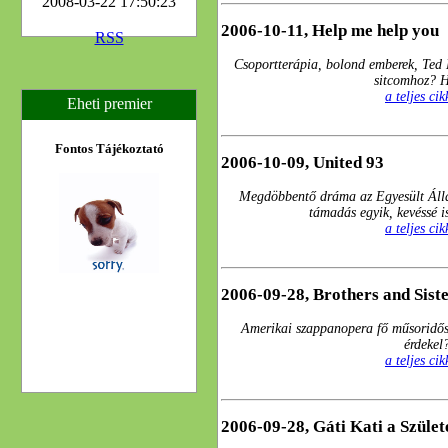
2008-03-22 17:50:23
2006-10-11, Help me help you
RSS
Csoportterápia, bolond emberek, Ted 
sitcomhoz? 
a teljes ci
Eheti premier
Fontos Tájékoztató
2006-10-09, United 93
Megdöbbentő dráma az Egyesült Áll
támadás egyik, kevéssé i
a teljes ci
2006-09-28, Brothers and Sist
Amerikai szappanopera fő műsoridős
érdekel
a teljes ci
2006-09-28, Gáti Kati a Szület