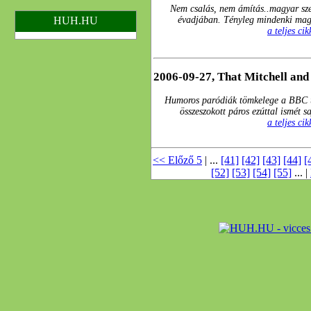
Nem csalás, nem ámítás..magyar szer
HUH.HU
évadjában. Tényleg mindenki mag
a teljes ci
2006-09-27, That Mitchell an
Humoros paródiák tömkelege a BBC ú
összeszokott páros ezúttal ismét 
a teljes ci
<< Előző 5
| ...
[41]
[42]
[43]
[44]
[
[52]
[53]
[54]
[55]
... |