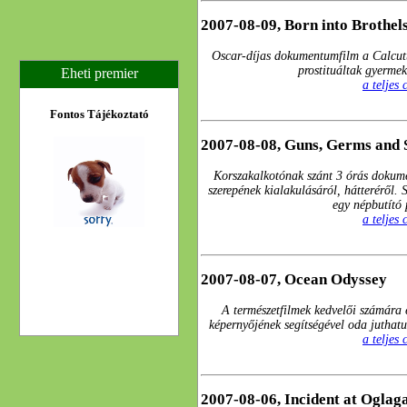
2007-08-09, Born into Brothel
Oscar-díjas dokumentumfilm a Calcut
prostituáltak gyermek
Eheti premier
a teljes
Fontos Tájékoztató
2007-08-08, Guns, Germs and 
Korszakalkotónak szánt 3 órás dokum
szerepének kialakulásáról, hátteréről. 
egy népbutító 
a teljes
2007-08-07, Ocean Odyssey
A természetfilmek kedvelői számára e
képernyőjének segítségével oda juthat
a teljes
2007-08-06, Incident at Oglag