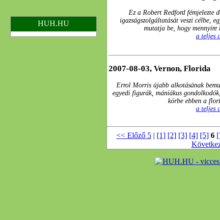
Ez a Robert Redford fémjelezte d
igazságszolgáltatását veszi célbe, e
HUH.HU
mutatja be, hogy mennyire k
a teljes
2007-08-03, Vernon, Florida
Errol Morris újabb alkotásának bemut
egyedi figurák, mániákus gondolkodók
körbe ebben a flor
a teljes
<< Előző 5
|
[1]
[2]
[3]
[4]
[5]
6
[
Követke