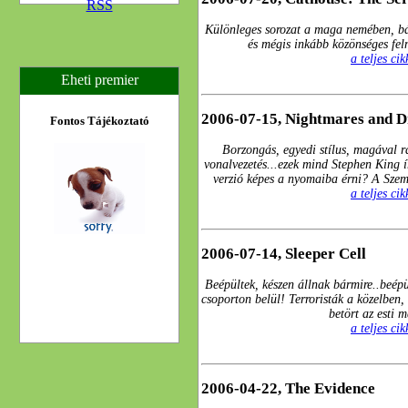
RSS
Különleges sorozat a maga nemében, bá
és mégis inkább közönséges fel
a teljes ci
Eheti premier
2006-07-15, Nightmares and 
Fontos Tájékoztató
Borzongás, egyedi stílus, magával r
vonalvezetés...ezek mind Stephen King í
verzió képes a nyomaiba érni? A Szeml
a teljes ci
2006-07-14, Sleeper Cell
Beépültek, készen állnak bármire..beépü
csoporton belül! Terroristák a közelben,
betört az esti 
a teljes ci
2006-04-22, The Evidence