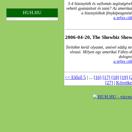
3-4 bizonyíték és vallomás segítségéve
vehető gyanúsított és tanú? Az amerika
HUH.HU
a bizonyítékok fényképezgetéséér
a teljes ci
2006-04-20, The Showbiz Sho
Terítékre kerül olyasmi, amivel eddig n
olvasó. Milyen egy amerikai Fábry-sh
dologra
a teljes ci
<< Előző 5
| ...
[16]
[17]
[18]
[19]
[
[27]
|
Követke